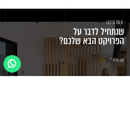
-LET'S TALK
שנתחיל לדבר על
הפרויקט הבא שלכם?
שם מלא
מספר טלפון
שליחה ←