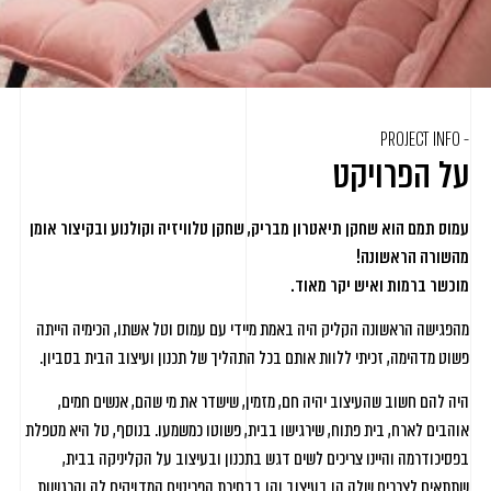
- PROJECT INFO
על הפרויקט
עמוס תמם הוא שחקן תיאטרון מבריק, שחקן טלוויזיה וקולנוע ובקיצור אומן
מהשורה הראשונה!
מוכשר ברמות ואיש יקר מאוד.
מהפגישה הראשונה הקליק היה באמת מיידי עם עמוס וטל אשתו, הכימיה הייתה
פשוט מדהימה, זכיתי ללוות אותם בכל התהליך של תכנון ועיצוב הבית בסביון.
היה להם חשוב שהעיצוב יהיה חם, מזמין, שישדר את מי שהם, אנשים חמים,
אוהבים לארח, בית פתוח, שירגישו בבית, פשוטו כמשמעו. בנוסף, טל היא מטפלת
בפסיכודרמה והיינו צריכים לשים דגש בתכנון ובעיצוב על הקליניקה בבית,
שתתאים לצרכים שלה הן בעיצוב והן בבחירת הפריטים המדויקים לה והרגשות